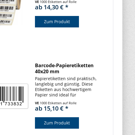
VE
1000 Etiketten auf Rolle
den alltäglichen Gebrauch in
ab 14,30 € *
Innenräumen gut geeignet.
Unsere Barcodeetiketten sind
vielfältig...
Zum Produkt
Barcode-Papieretiketten
40x20 mm
Papieretiketten sind praktisch,
langlebig und günstig. Diese
Etiketten aus hochwertigem
Papier sind ideal für
Innenanwendungen geeignet.
VE
1000 Etiketten auf Rolle
Barcodeetiketten sind vielseitig
ab 15,10 € *
einsetzbar und werden häufig in
Bereichen wie
Dokumentenmanagement,...
Zum Produkt