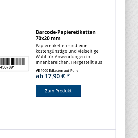
Barcode-Papieretiketten
70x20 mm
Papieretiketten sind eine
kostengünstige und vielseitige
Wahl für Anwendungen in
Innenbereichen. Hergestellt aus
robustem Papier, bieten sie eine
VE
1000 Etiketten auf Rolle
ideale Lösung für den täglichen
ab 17,90 € *
Gebrauch. Unsere
Barcodeetiketten punkten
durch...
Zum Produkt