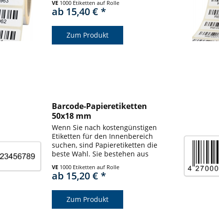
VE
1000 Etiketten auf Rolle
erfüllen zahlreiche
ab 15,40 € *
Anforderungen im Alltag.
Barcodeetiketten aus unserem
Sortiment...
Zum Produkt
Barcode-Papieretiketten
50x18 mm
Wenn Sie nach kostengünstigen
Etiketten für den Innenbereich
suchen, sind Papieretiketten die
beste Wahl. Sie bestehen aus
widerstandsfähigem Papier und
VE
1000 Etiketten auf Rolle
erfüllen zahlreiche
ab 15,20 € *
Anforderungen im Alltag.
Barcodeetiketten aus unserem
Sortiment...
Zum Produkt