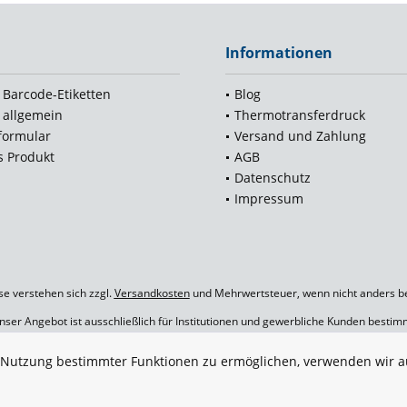
Informationen
 Barcode-Etiketten
Blog
 allgemein
Thermotransferdruck
formular
Versand und Zahlung
s Produkt
AGB
p
Datenschutz
Impressum
ise verstehen sich zzgl.
Versandkosten
und Mehrwertsteuer, wenn nicht anders b
nser Angebot ist ausschließlich für Institutionen und gewerbliche Kunden bestim
© 2026 ABarcode - Barcodeetiketten und Zubehörartikel
e Nutzung bestimmter Funktionen zu ermöglichen, verwenden wir a